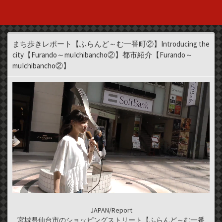
まち歩きレポート【ふらんど～む一番町②】Introducing the
city【Furando～muIchibancho②】都市紹介【Furando～
muIchibancho②】
JAPAN/Report
宮城県仙台市のショッピングストリート【ふらんど～む一番