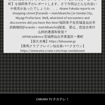
町】を福田朱子がレポートします。さて今回はどんな出会い
や発見があったでしょうか、、。Akane Fukuda reports on
shopping street [Furando～muIchibancho ] in Sendai City,
Miyagi Prefecture. Well, what kind of encounters and
discoveries did you have this time?福田朱子在宫城县仙台市
的购物街[Furando～muIchibancho]报道。 那么，您这次有什
么样的遭遇和发现？
JAPAN/address:宮城県仙台市青葉区一番町
【喜久水庵】https://kikusuian.jp
【乗馬クラブ クレイン仙台泉パークタウン】
https://www.uma-crane.com/map-sendaiizumi
CHIKARA TV チカテレ！